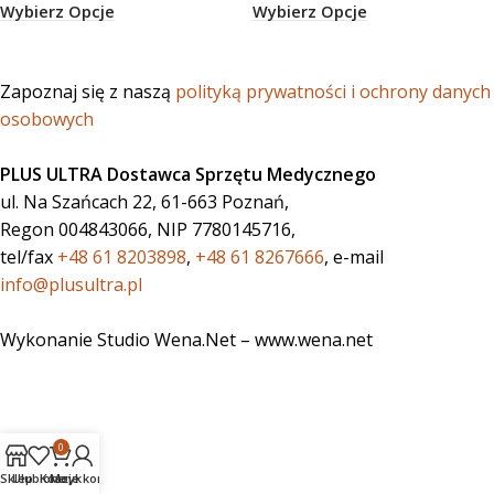
Wybierz Opcje
Wybierz Opcje
Zapoznaj się z naszą
polityką prywatności i ochrony danych
osobowych
PLUS ULTRA Dostawca Sprzętu Medycznego
ul. Na Szańcach 22, 61-663 Poznań,
Regon 004843066, NIP 7780145716,
tel/fax
+48 61 8203898
,
+48 61 8267666
, e-mail
info@plusultra.pl
Wykonanie Studio Wena.Net – www.wena.net
0
Sklep
Ulubione
Koszyk
Moje konto