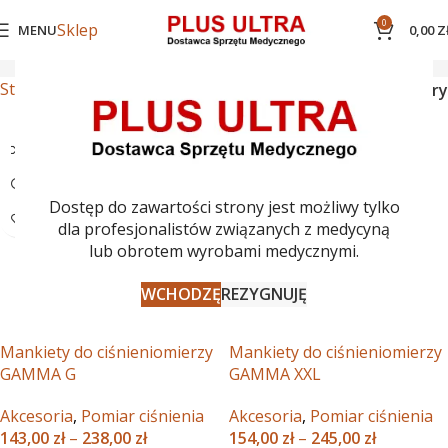
0
Sklep
MENU
0,00
Z
Kategorie
Strona główna
Akcesoria
Pomiar ciśnienia
Filtry
Dostęp do zawartości strony jest możliwy tylko
dla profesjonalistów związanych z medycyną
lub obrotem wyrobami medycznymi.
WCHODZĘ
REZYGNUJĘ
Mankiety do ciśnieniomierzy
Mankiety do ciśnieniomierzy
GAMMA G
GAMMA XXL
Akcesoria
,
Pomiar ciśnienia
Akcesoria
,
Pomiar ciśnienia
143,00
zł
–
238,00
zł
154,00
zł
–
245,00
zł