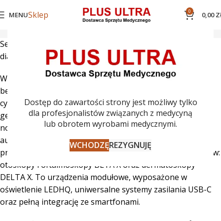
0
Sklep
MENU
0,00
Z
Kategorie
Seria HEINE X – nowa generacja instrumentów
diagnostycznych
Współczesna medycyna wymaga rozwiązań, które łączą
bezkompromisową precyzję z pełną mobilnością i
Dostęp do zawartości strony jest możliwy tylko
cyfryzacją. Seria HEINE X to najnowsza, rewolucyjna
dla profesjonalistów związanych z medycyną
generacja instrumentów medycznych, która definiuje na
lub obrotem wyrobami medycznymi.
nowo standardy diagnostyki gabinetowej. Jako
autoryzowany dystrybutor marki HEINE w Polsce, z dumą
WCHODZĘ
REZYGNUJĘ
prezentujemy linię produktów zaprojektowaną od podstaw:
otoskopy i oftalmoskopy BETA X oraz dermatoskopy
DELTA X. To urządzenia modułowe, wyposażone w
oświetlenie LEDHQ, uniwersalne systemy zasilania USB-C
oraz pełną integrację ze smartfonami.