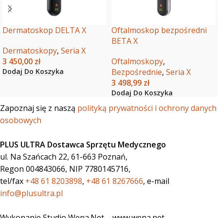
Dermatoskop DELTA X
Oftalmoskop bezpośredni
BETA X
Dermatoskopy
,
Seria X
3 450,00
zł
Oftalmoskopy
,
Dodaj Do Koszyka
Bezpośrednie
,
Seria X
3 498,99
zł
Dodaj Do Koszyka
Zapoznaj się z naszą
polityką prywatności i ochrony danych
osobowych
PLUS ULTRA Dostawca Sprzętu Medycznego
ul. Na Szańcach 22, 61-663 Poznań,
Regon 004843066, NIP 7780145716,
tel/fax
+48 61 8203898
,
+48 61 8267666
, e-mail
info@plusultra.pl
Wykonanie Studio Wena.Net – www.wena.net