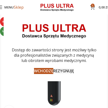
0
Sklep
MENU
0,00
Z
HOT
NEW
Dostęp do zawartości strony jest możliwy tylko
dla profesjonalistów związanych z medycyną
lub obrotem wyrobami medycznymi.
WCHODZĘ
REZYGNUJĘ