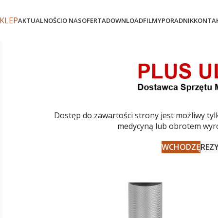
KLEP
AKTUALNOŚCI
O NAS
OFERTA
DOWNLOAD
FILMY
PORADNIK
KONTA
Dostęp do zawartości strony jest możliwy tyl
medycyną lub obrotem wyr
WCHODZĘ
REZ