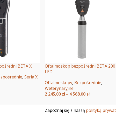
pośredni BETA X
Oftalmoskop bezpośredni BETA 200
LED
zpośrednie
,
Seria X
Oftalmoskopy
,
Bezpośrednie
,
Weterynaryjne
2 245,00
zł
–
4 568,00
zł
Wybierz Opcje
Zapoznaj się z naszą
polityką prywa