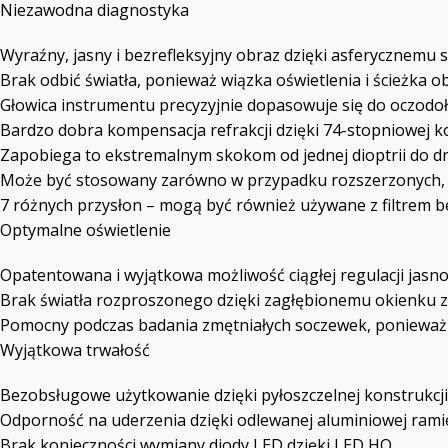
Niezawodna diagnostyka
Wyraźny, jasny i bezrefleksyjny obraz dzięki asferycznemu
Brak odbić światła, ponieważ wiązka oświetlenia i ścieżka o
Głowica instrumentu precyzyjnie dopasowuje się do oczodołu
Bardzo dobra kompensacja refrakcji dzięki 74-stopniowej kor
Zapobiega to ekstremalnym skokom od jednej dioptrii do dr
Może być stosowany zarówno w przypadku rozszerzonych, ja
7 różnych przysłon – mogą być również używane z filtrem 
Optymalne oświetlenie
Opatentowana i wyjątkowa możliwość ciągłej regulacji jasno
Brak światła rozproszonego dzięki zagłębionemu okienku 
Pomocny podczas badania zmętniałych soczewek, ponieważ 
Wyjątkowa trwałość
Bezobsługowe użytkowanie dzięki pyłoszczelnej konstrukcji
Odporność na uderzenia dzięki odlewanej aluminiowej rami
Brak konieczności wymiany diody LED dzięki LED HQ