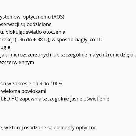
 systemowi optycznemu (AOS)
bserwacji są oddzielone
, blokując światło otoczenia
ekcji (- 36 do + 38 D), w sposób ciągły, co 1D
ugiej
k i nierozszerzonych lub szczególnie małych źrenic dzięki
bezczerwiennym
ści w zakresie od 3 do 100%
z wieloma powłokami
LED HQ zapewnia szczególnie jasne oświetlenie
e, w której osadzone są elementy optyczne