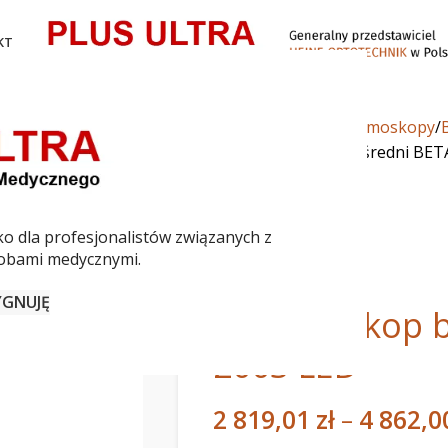
KT
Strona główna
Oftalmoskopy
Oftalmoskop bezpośredni BET
ko dla profesjonalistów związanych z
obami medycznymi.
YGNUJĘ
Oftalmoskop 
200S LED
2 819,01
zł
–
4 862,