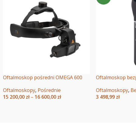
Oftalmoskop pośredni OMEGA 600
Oftalmoskop bez
Oftalmoskopy
,
Pośrednie
Oftalmoskopy
,
Be
15 200,00
zł
–
16 600,00
zł
3 498,99
zł
Wybierz Opcje
Dodaj Do Koszyka