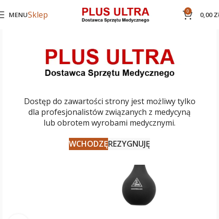
0
Sklep
MENU
0,00
Z
Dostęp do zawartości strony jest możliwy tylko
dla profesjonalistów związanych z medycyną
lub obrotem wyrobami medycznymi.
WCHODZĘ
REZYGNUJĘ